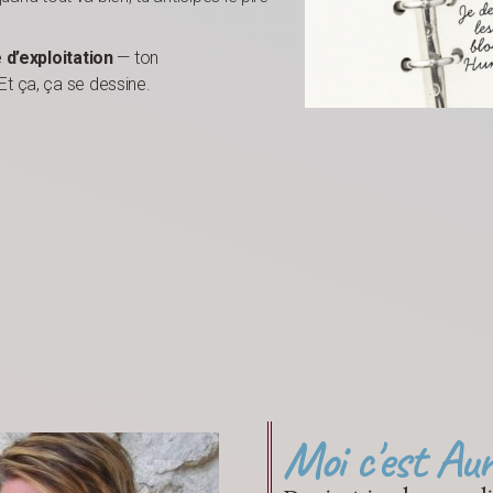
d’exploitation
— ton
t ça, ça se dessine.
Moi c'est Auré