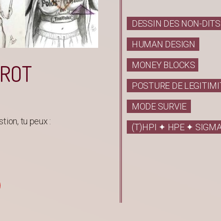
DESSIN DES NON-DITS
HUMAN DESIGN
MONEY BLOCKS
RROT
POSTURE DE LEGITIMI
MODE SURVIE
ion, tu peux :
(T)HPI ✦ HPE ✦ SIGM