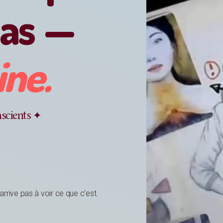
pas —
ine.
scients ✦
’arrive pas à voir ce que c’est.