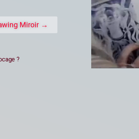
awing Miroir →
locage ?