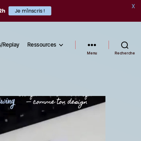
X
12h
Je m'inscris !
s/Replay
Ressources
Menu
Recherche