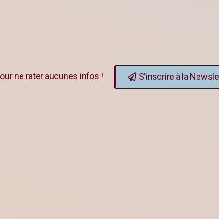
our ne rater aucunes infos !
S'inscrire à la Newsle