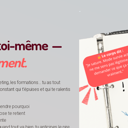
 toi-même —
iment.
ing, les formations… tu as tout
stant qui t’épuises et qui te ralentis
rendre pourquoi
se te retient
ente
d tout va bien, tu anticipes le pire