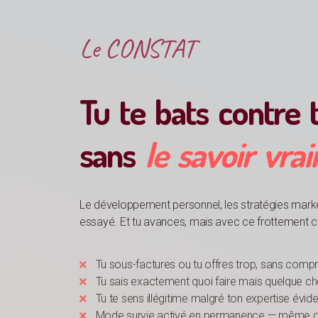
Le CONSTAT
Tu te bats contre
sans
le savoir vra
Le développement personnel, les stratégies market
essayé. Et tu avances, mais avec ce frottement con
Tu sous-factures ou tu offres trop, sans comp
Tu sais exactement quoi faire mais quelque cho
Tu te sens illégitime malgré ton expertise évid
Mode survie activé en permanence — même quan