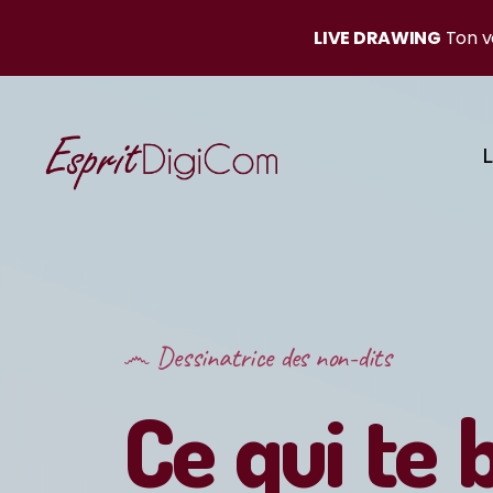
LIVE DRAWING
Ton ve
L
෴ Dessinatrice des non-dits
Ce qui te 