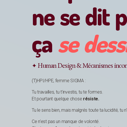
ne se dit 
ça
se dess
✦ Human Design & Mécanismes incon
(T)HPI/HPE, femme SIGMA :
Tu travailles, tu t’investis, tu te formes.
Et pourtant quelque chose
résiste.
Tu le sens bien, mais malgrés toute ta lucidité, tu n
Ce n’est pas un manque de volonté.