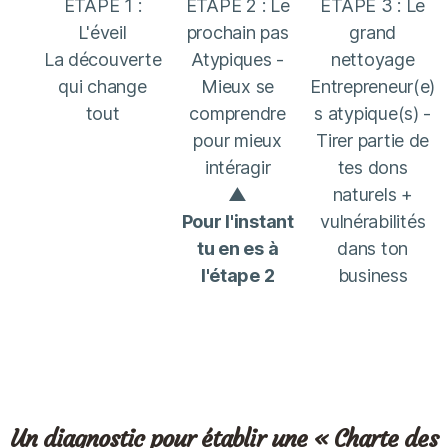
ETAPE 1 :
ETAPE 2 : Le
ETAPE 3 : Le
L'éveil
prochain pas
grand
La découverte
Atypiques -
nettoyage
qui change
Mieux se
Entrepreneur(e)
tout
comprendre
s atypique(s) -
pour mieux
Tirer partie de
intéragir
tes dons
▲
naturels +
Pour l'instant
vulnérabilités
tu en es à
dans ton
l'étape 2
business
Un diagnostic pour établir une « Charte des