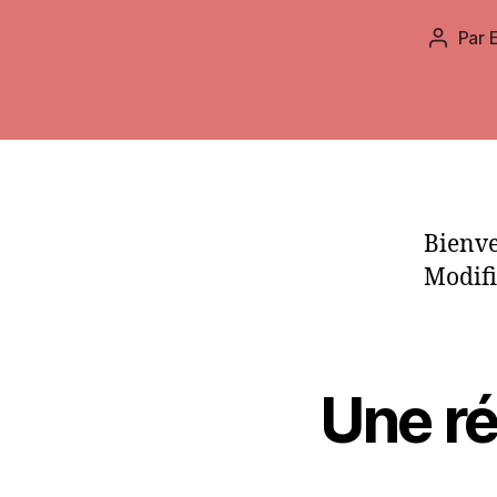
Par
Auteur
de
l’article
Bienve
Modifi
Une ré