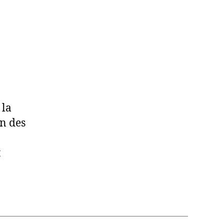
 la
an des
t