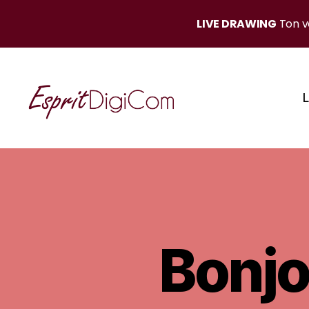
LIVE DRAWING
Ton ve
L
EspritDigiCom
Bonjo