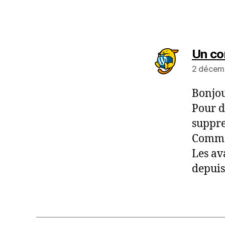
Un c
2 décem
Bonjou
Pour d
suppre
Commen
Les av
depui