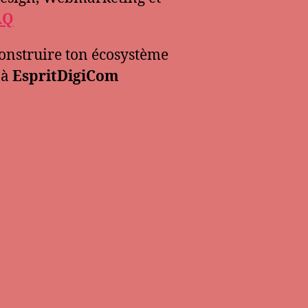
AQ
nstruire ton écosystème
 à
EspritDigiCom