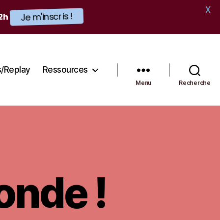
X
12h
Je m'inscris !
s/Replay
Ressources
Menu
Recherche
onde !