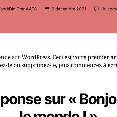
EspritDigiComAATS
2 décembre 2021
Un com
Date
de
l’article
nue sur WordPress. Ceci est votre premier art
ez-le ou supprimez-le, puis commencez à écri
ponse sur « Bonjo
le monde ! »